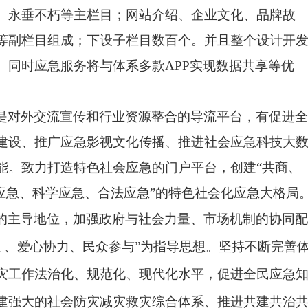
、永垂不朽等主栏目；网站介绍、企业文化、品牌故
等副栏目组成；下设子栏目数百个。并且整个设计开
。同时应急服务将与体系多款
APP实现数据共享等优
，是对外交流宣传和行业资源整合的导流平台，有促进
全
建设、
推广应急
影视
文化
传播
、
推进社会应急科技大
能。致力
打造
特色
社会应急
的
门户平台
，创建
“共商、
应急、科学应急、合法应急”的
特色
社会
化
应急大格局
的主导地位
，
加强政府与社会力量、市场机制的协同配
 、爱心协力、民众参与”为指导思想。坚
持不断
完善
灾工作法治化、规范化、现代化水平，
促进全民应急
建强大的
社会
防灾减灾救灾综合体系
、推进共建共治