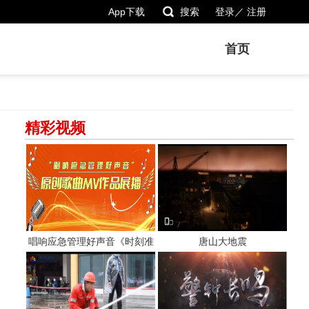
App下载
搜索
登录／
注册
首页
精彩视频
唱响应急管理好声音《时刻准
唐山大地震
备着》