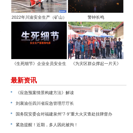
2022年川渝安全生产（矿山）
警钟长鸣
急
专业应急救援职工职业技能大
1
赛
《生死细节》企业全员安全生
《为灾区群众撑起一片天》
产警示教育片
最新资讯
；
《应急预案情景构建方法》解读
促
刘襄渝任四川省应急管理厅厅长
国务院安委会对福建泉州“7·9”重大火灾查处挂牌督办
紧急提醒！近期，多人因此被拘！