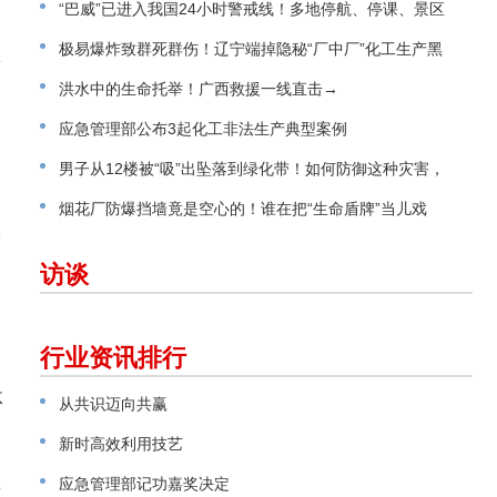
“巴威”已进入我国24小时警戒线！多地停航、停课、景区
关闭
极易爆炸致群死群伤！辽宁端掉隐秘“厂中厂”化工生产黑
发
窝点
洪水中的生命托举！广西救援一线直击→
应急管理部公布3起化工非法生产典型案例
男子从12楼被“吸”出坠落到绿化带！如何防御这种灾害，
请看指南→
烟花厂防爆挡墙竟是空心的！谁在把“生命盾牌”当儿戏
数
访谈
。
行业资讯排行
体
从共识迈向共赢
知
新时高效利用技艺
共
应急管理部记功嘉奖决定